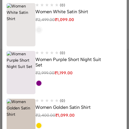
at ligula et pretium. Ut elementum risus a ipsum bibendum
(0)
suscipit. Class aptent taciti sociosqu ad litora torquent per
Women White Satin Shirt
conubia nostra, per inceptos himenaeos. Cras consequat purus
₹
2,499.00
₹
1,099.00
sed iaculis feugiat. Integer in tempus tortor, scelerisque feugiat
nisl.
(0)
Women Purple Short Night Suit
Set
₹
2,999.00
₹
1,199.00
sector 16 old Faridabad Haryana
Email:
Support@livaan.in
Phone:
+91 7906366271
(0)
Get direction
Women Golden Satin Shirt
₹
2,400.00
₹
1,099.00
Help